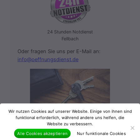
24 Stunden Notdienst
Fellbach
Oder fragen Sie uns per E-Mail an:
info@oeffnungsdienst.de
Wir nutzen Cookies auf unserer Website. Einige von ihnen sind
funktional erforderlich, während andere uns helfen, die
Website zu verbessern.
Schlüssel verloren oder vergessen
Alle Cookies akzeptieren
Nur funktionale Cookies
Sie können bei uns bequem und sicher mit