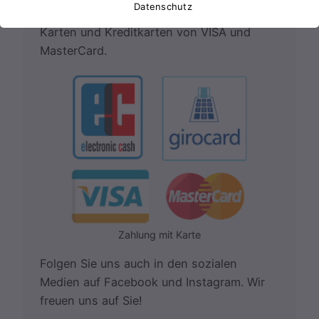
Datenschutz
der
Karte bezahlen
. Wir akzeptieren EC-
Karten und Kreditkarten von VISA und
MasterCard.
Zahlung mit Karte
Folgen Sie uns auch in den sozialen
Medien auf Facebook und Instagram. Wir
freuen uns auf Sie!